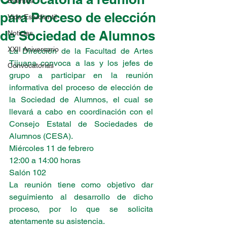
Eventos
para Proceso de elección
Vida Estudiantil
de Sociedad de Alumnos
Noticias
XXII Aniversario
La Dirección de la Facultad de Artes 
Tijuana convoca a las y los jefes de 
Convocatorias
grupo a participar en la reunión 
informativa del proceso de elección de 
la Sociedad de Alumnos, el cual se 
llevará a cabo en coordinación con el 
Consejo Estatal de Sociedades de 
Alumnos (CESA).
Miércoles 11 de febrero
12:00 a 14:00 horas
Salón 102
La reunión tiene como objetivo dar 
seguimiento al desarrollo de dicho 
proceso, por lo que se solicita 
atentamente su asistencia.