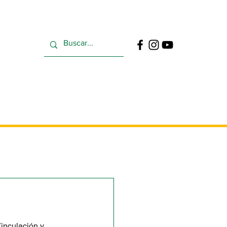
ntinua
Buzón
Contacto
inculación y 