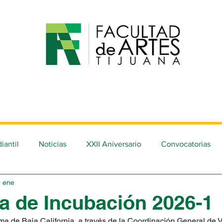
 Académica
Estudiantes
Investigación
Ed. Co
iantil
Noticias
XXII Aniversario
Convocatorias
9 ene
 de Incubación 2026-1
a de Baja California, a través de la Coordinación General de V