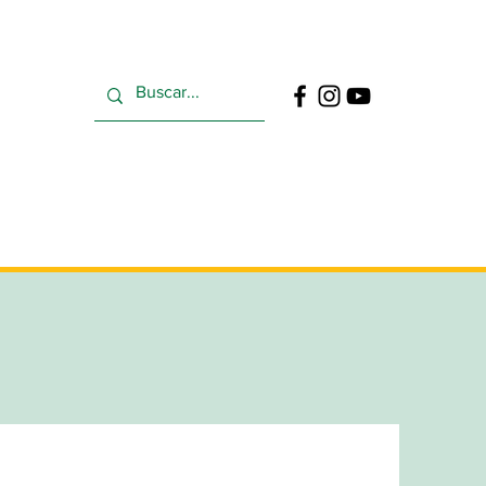
ntinua
Buzón
Contacto