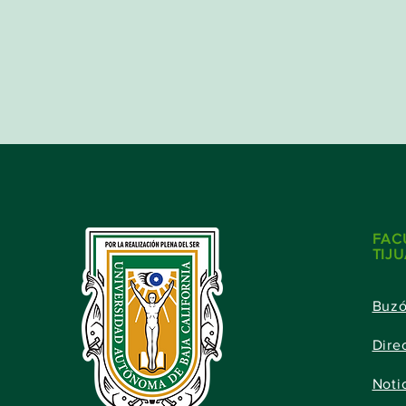
FAC
TIJ
Buz
Dire
Noti