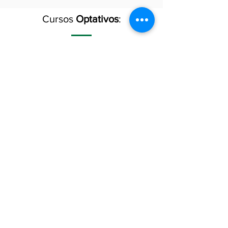
Cursos
Optativos
:
Dramaturgia 1
Dramaturgia 2
Escritura escénica 1
Escritura escénica 2
Antropología filosófica aplicada al
teatro
Seminario de dramaturgia mexicana
contemporánea
Seminario de dramaturgia
hispanoamericana
Taller de experimentación literaria
Taller de experimentación actoral
Drama y música
Taller de estilística
Historia del teatro y las ideas